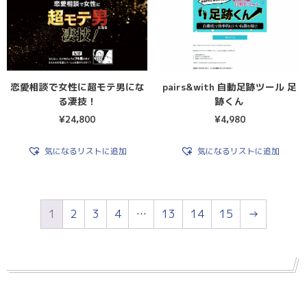
恋愛相談で女性に超モテ男にな
pairs&with 自動足跡ツール 足
る凄技！
跡くん
¥
24,800
¥
4,980
気になるリストに追加
気になるリストに追加
1
2
3
4
…
13
14
15
→