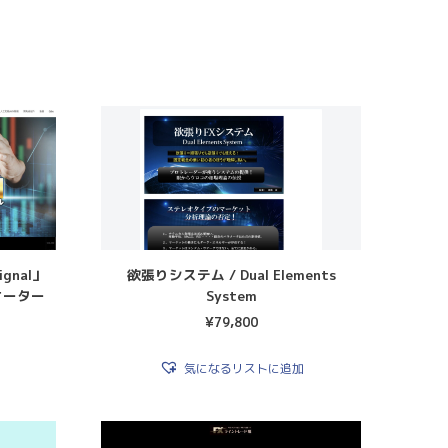
の
評
価
gnal」
欲張りシステム / Dual Elements
ケーター
System
¥
79,800
気になるリストに追加