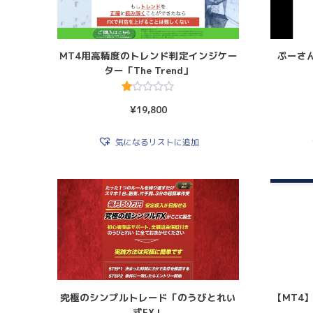
MT4用高精度のトレンド判定インジケー
ぷーさん
ター「The Trend」
5
¥
19,800
段
階
中
1.
気になるリストに追加
00
の
評
価
究極のシンプルトレード「のうびとれい
【MT4
式FX」