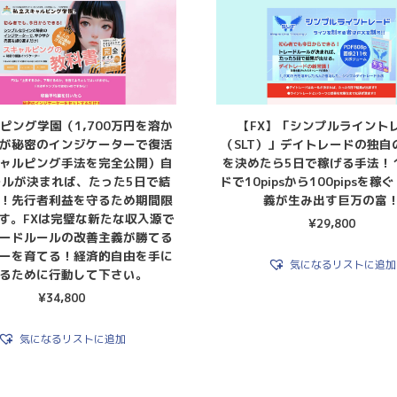
ピング学園（1,700万円を溶か
【FX】「シンプルライント
が秘密のインジケーターで復活
（SLT）」デイトレードの独自
ャルピング手法を完全公開）自
を決めたら5日で稼げる手法！
ールが決まれば、たった5日で結
ドで10pipsから100pipsを稼
！先行者利益を守るため期間限
義が生み出す巨万の富
す。FXは完璧な新たな収入源で
¥
29,800
ードルールの改善主義が勝てる
ーを育てる！経済的自由を手に
気になるリストに追加
るために行動して下さい。
¥
34,800
気になるリストに追加