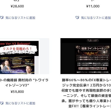
¥
28,600
¥
11,000
気になるリストに追加
気になるリストに追加
トの魔術師 奥村尚の “トワイラ
勝率66％～86％のFX専業ト
イトゾーンV3”
ジック完全伝承!! 2万円から1
何度でも増やす再現性抜群の手
¥
59,800
ーニング、そして最強の資金
承。誰がやっても億り人専業ト
気になるリストに追加
並FX!!【極楽ライントレー