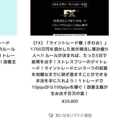
レード
【FX】「ライントレード極（きわみ）」
のルール
1700万円を溶かした男が復活し累計億り
１トレー
人へ!! ルールが決まれば、たった5日で
ぐ！改善主
結果を出す！ストレスフリーのデイトレ
！
ード！ライントレードという一つの武器
を究極なまでに研ぎ澄ますことができる
手法を手に入れよう！１トレードで
10pipsから100pipsを稼ぐ！改善主義が
生み出す巨万の富！
¥
29,800
気になるリストに追加