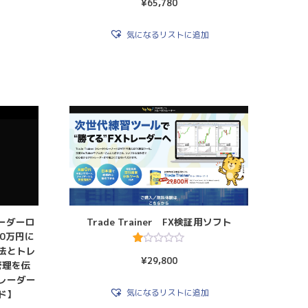
¥
65,780
気になるリストに追加
レーダーロ
Trade Trainer FX検証用ソフト
00万円に
法とトレ
5
¥
29,800
段
管理を伝
階
レーダー
中
1.
気になるリストに追加
ド】
00