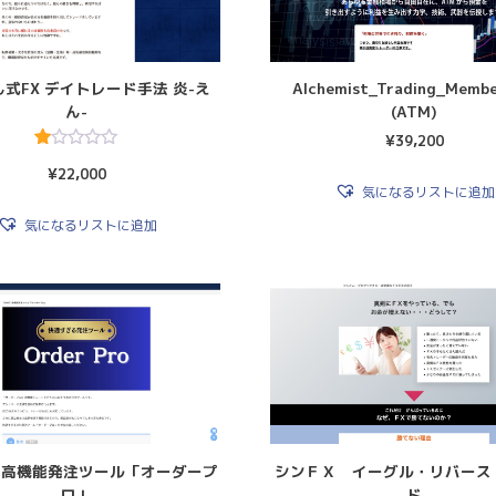
式FX デイトレード手法 炎-え
Alchemist_Trading_Membe
ん-
(ATM)
¥
39,200
5
¥
22,000
段
気になるリストに追加
階
中
1.
気になるリストに追加
00
の
評
価
】高機能発注ツール「オーダープ
シンＦＸ イーグル・リバース
ロ」
ド