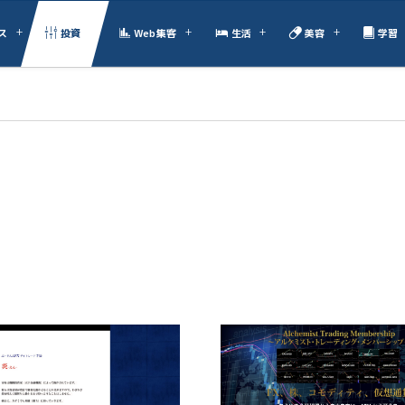
ス
投資
Web集客
生活
美容
学習