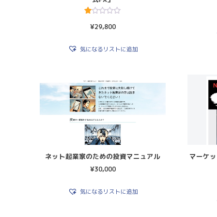
5
¥
29,800
段
階
中
1.
気になるリストに追加
00
の
評
価
ネット起業家のための投資マニュアル
マーケッ
¥
30,000
気になるリストに追加