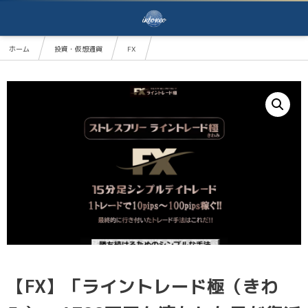
ホーム
投資・仮想通貨
FX
【FX】「ライントレード極（きわみ）」1700万円を溶かした男が復活し累計億り人へ!! ルール
【FX】「ライントレード極（きわ