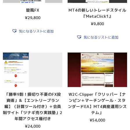
旋風FX
MT4の新しいトレードスタイル
『MetaClick1』
¥
29,800
¥
9,800
気になるリストに追加
気になるリストに追加
「勝率9割！損切り不要のFX投
W2C-Clipper「クリッパー【ナ
資術」＆【エントリープラン
ンピン＋マーチンゲール・スタ
編】（計算ツール付き）＋会員
ンダードEA】MT4資産運用シス
制サイト「ツナギ売り実践塾」2
テム」
年間アクセス権付き
¥
54,000
¥
24,000