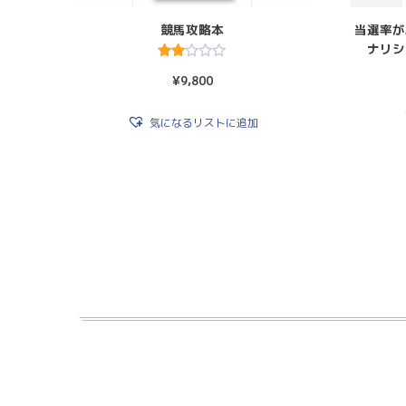
競馬攻略本
当選率が
ナリシ
5段階
¥
9,800
中
2.50
の評
価
気になるリストに追加