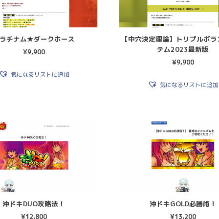
【中穴決定理論】トリプルボラ
ラチナム★ダークホース
テム2023最新版
¥
9,900
¥
9,900
気になるリストに追加
気になるリストに追加
沖ドキDUO攻略法！
沖ドキGOLD必勝術！
¥
12,800
¥
13,200