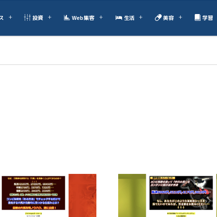
ス
投資
Web集客
生活
美容
学習