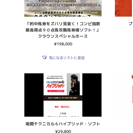
「的中馬券をズバリ見抜く！コンピ指数
プ
最高得点９０点馬攻略馬券術ソフト！」
クラウンスペシャルホース
¥
198,000
気になるリストに追加
南関テクニカル６ハイブリッド・ソフト
¥
29,800