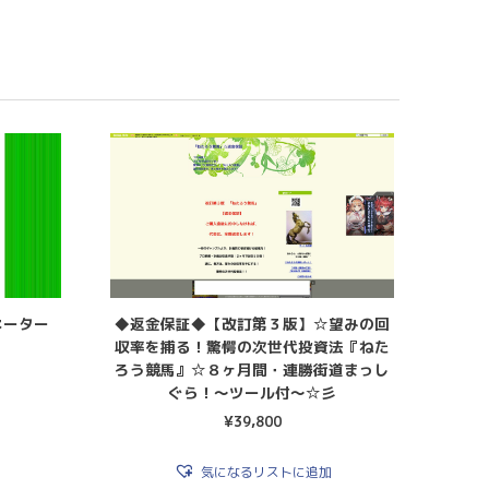
ネーター
◆返金保証◆【改訂第３版】☆望みの回
収率を捕る！驚愕の次世代投資法『ねた
ろう競馬』☆８ヶ月間・連勝街道まっし
ぐら！〜ツール付〜☆彡
¥
39,800
気になるリストに追加