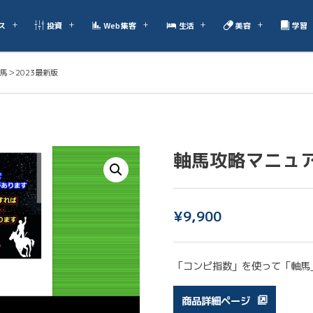
ス
投資
Web集客
生活
美容
学習
馬＞2023最新版
軸馬攻略マニュア
¥
9,900
「コンピ指数」を使って「軸馬
商品詳細ページ