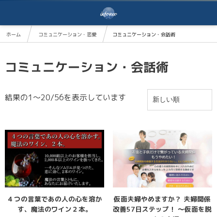
ホーム
コミュニケーション・恋愛
コミュニケーション・会話術
コミュニケーション・会話術
結果の1～20/56を表示しています
４つの言葉であの人の心を溶か
仮面夫婦やめますか？ 夫婦関係
す、魔法のワイン２本。
改善57日ステップ！ 〜仮面を脱