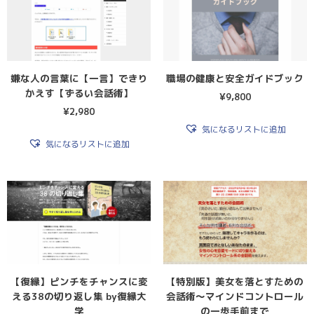
嫌な人の言葉に【一言】できり
職場の健康と安全ガイドブック
かえす【ずるい会話術】
¥
9,800
¥
2,980
気になるリストに追加
気になるリストに追加
【復縁】ピンチをチャンスに変
【特別版】美女を落とすための
える38の切り返し集 by復縁大
会話術〜マインドコントロール
学
の一歩手前まで