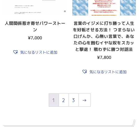
人間関係惹き寄せパワーストー
言葉のイジメに打ち勝って人生
ン
を好転させる方法！ つまらない
口げんか、心無い言葉で、あな
¥
7,000
たの心を蝕むイヤな奴をスカッ
と撃退！ 戦わずに勝つ対話法
気になるリストに追加
¥
7,800
気になるリストに追加
1
2
3
→