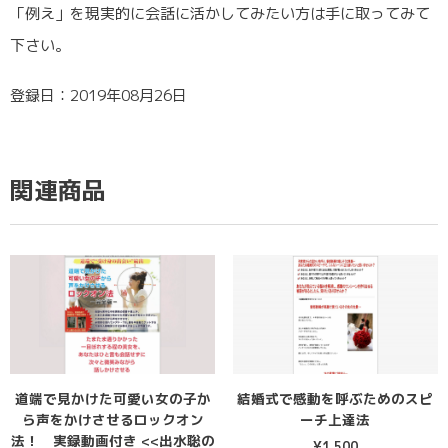
「例え」を現実的に会話に活かしてみたい方は手に取ってみて
下さい。
登録日：2019年08月26日
関連商品
道端で見かけた可愛い女の子か
結婚式で感動を呼ぶためのスピ
ら声をかけさせるロックオン
ーチ上達法
法！ 実録動画付き <<出水聡の
¥
1,500