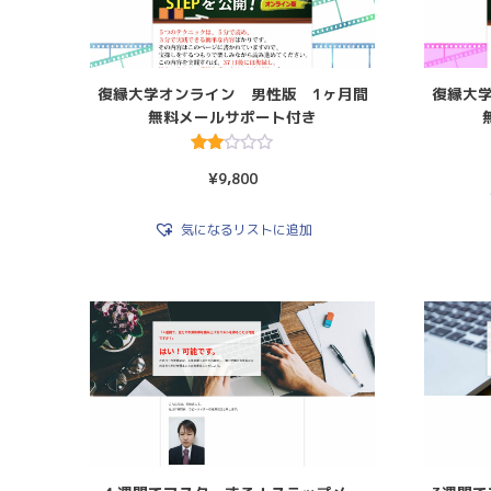
復縁大学オンライン 男性版 1ヶ月間
復縁大
無料メールサポート付き
5段階
¥
9,800
中
2.50
の評
価
気になるリストに追加