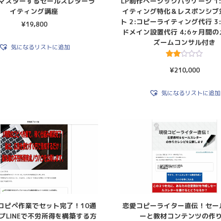
でマスターするセールスレターラ
LP制作ベーシックパッケージ 1
イティング講座
イティング特化＆レスポンシブ
ト 2:コピーライティング代行 3
¥
19,800
ドメイン設置代行 4;6ヶ月間
ズームコンサル付き
気になるリストに追加
5段階
¥
210,000
中
2.50
の評
価
気になるリストに追加
コピペ作業でセット完了！10通
恋愛コピーライター直伝！セー
プLINEで不労所得を構築する方
ーと教材コンテンツの作