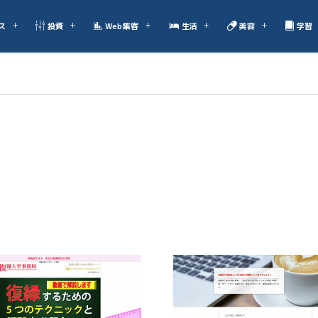
ス
投資
Web集客
生活
美容
学習