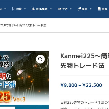
ス
投資
Web集客
生活
美容
学習
過ぎて失敗できない日経225先物トレード法
Kanmei225
先物トレード法
¥
9,800
–
¥
22,500
日経225先物のトレード手法