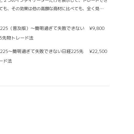
と２つのインディケーターだけを表示して、トレードでき
ても、その効果は他の高額な商材に比べても、全く見…
mei225（普及版）〜簡明過ぎて失敗できない
¥
9,800
25先物トレード法
ei225〜簡明過ぎて失敗できない日経225先
¥
22,500
ード法