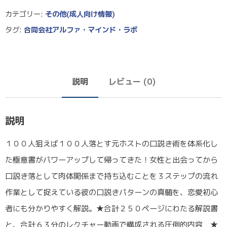
カテゴリー:
その他(成人向け情報)
タグ:
合同会社アルファ・マインド・ラボ
説明
レビュー (0)
説明
１００人狙えば１００人落とす元ホストの口説き術を体系化し
た極意書がパワーアップして帰ってきた！女性と出会ってから
口説き落として肉体関係まで持ち込むことを３ステップの流れ
作業として捉えている彼の口説きパターンの真髄を、恋愛初心
者にも分かりやすく解説。★合計２５０ページにわたる解説書
と、合計６３分のレクチャー動画で構成される圧倒的内容 ★