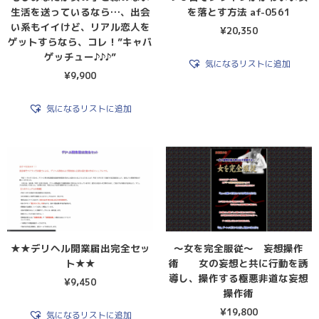
生活を送っているなら…、出会
を落とす方法 af-0561
い系もイイけど、リアル恋人を
¥
20,350
ゲットすらなら、コレ！”キャバ
ゲッチュー♪♪♪”
気になるリストに追加
¥
9,900
気になるリストに追加
★★デリヘル開業届出完全セッ
〜女を完全服従〜 妄想操作
ト★★
術 女の妄想と共に行動を誘
導し、操作する極悪非道な妄想
¥
9,450
操作術
¥
19,800
気になるリストに追加