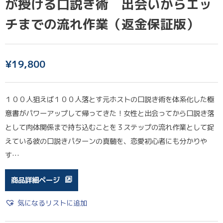
が授ける口説き術 出会いからエッ
チまでの流れ作業（返金保証版）
¥
19,800
１００人狙えば１００人落とす元ホストの口説き術を体系化した極
意書がパワーアップして帰ってきた！女性と出会ってから口説き落
として肉体関係まで持ち込むことを３ステップの流れ作業として捉
えている彼の口説きパターンの真髄を、恋愛初心者にも分かりや
す…
商品詳細ページ
気になるリストに追加