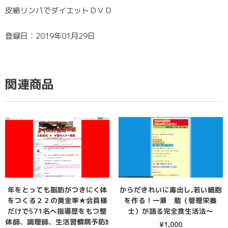
皮絡リンパでダイエットＤＶＤ
登録日：2019年01月29日
関連商品
年をとっても脂肪がつきにく体
からだきれいに毒出し,若い細胞
をつくる２２の黄金率★会員様
を作る！一瀬 勉（管理栄養
だけで571名へ指導歴をもつ整
士）が語る完全食生活法〜
体師、調理師、生活習慣病予防ｶ
¥
1,000