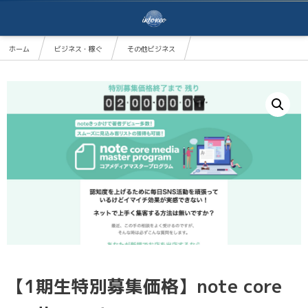
ホーム
ビジネス・稼ぐ
その他ビジネス
【1期生特別募集価格】note core media master program
【1期生特別募集価格】note core