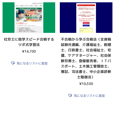
社労士に独学スピード合格する
不合格から学ぶ合格法（全資格
ツボ式学習法
試験共通編、介護福祉士、税理
士、行政書士、社会福祉士、宅
¥
14,700
建、ケアマネージャー、社会保
険労務士、登録販売者、ＩＴパ
気になるリストに追加
スポート、土木施工管理技士、
簿記、司法書士、中小企業診断
士勉強法）
¥
10,500
気になるリストに追加