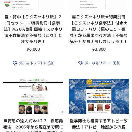
首・背中【こりスッキリ法】２
肩こりスッキリ法★特典別冊
冊セット！＋特典別冊【食事
【こりスッキリ食事法】付き★
法】※20％割引価格！スッキリ
肩コリ・ハリ（肩のこり・張
法＋食事法で不快な【こり】と
り）から脱出する方法！不快な
オサラバを！
気分とサヨナラしましょう！！
¥
6,000
¥
3,800
気になるリストに追加
気になるリストに追加
■育毛の達人式Vol.2.2 自宅発
医学博士も推薦するアトピー改
毛法 2005年から現在まで既に
善法｜アトピー地獄からの脱