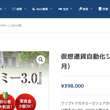
ス
投資
Web集客
生活
美容
学習
ラー」(24ヶ月)
仮想通貨自動化シ
月)
¥
398,000
クリプトアカデミーでシェアさ