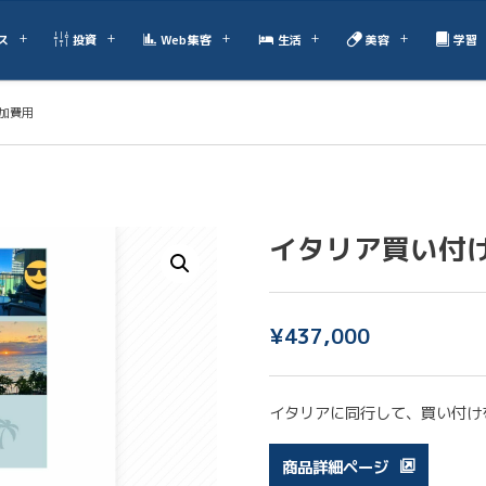
ス
投資
Web集客
生活
美容
学習
参加費用
イタリア買い付け
¥
437,000
イタリアに同行して、買い付け
商品詳細ページ