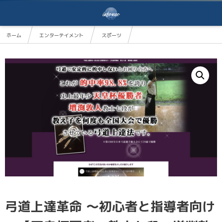
ホーム
エンターテイメント
スポーツ
弓道上達革命 ～初心者と指導者向け～【天皇杯覇者 教士七段 増渕敦人監修】オンライン版
弓道上達革命 ～初心者と指導者向け