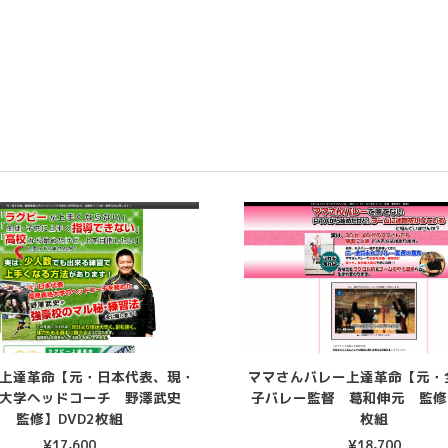
上達革命【元・日本代表、現・
ママさんバレー上達革命【元・
塾大学ヘッドコーチ 野澤武史
子バレー監督 葛和伸元 監修】
監修】DVD2枚組
枚組
¥
17,600
¥
18,700