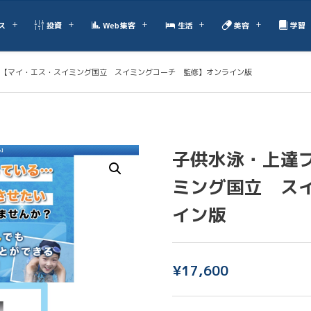
ス
投資
Web集客
生活
美容
学習
【マイ・エス・スイミング国立 スイミングコーチ 監修】オンライン版
子供水泳・上達
ミング国立 ス
イン版
¥
17,600