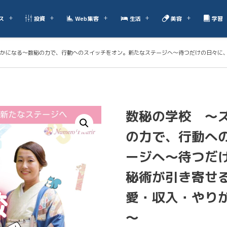
ス
投資
Web集客
生活
美容
学習
かになる～数秘の力で、行動へのスイッチをオン。新たなステージへ～待つだけの日々に
数秘の学校 ～
の力で、行動へ
ージへ～待つだ
秘術が引き寄せ
愛・収入・やり
～