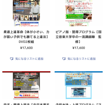
柔道上達革命【体が小さい、力
ピアノ指・習得プログラム【国
が弱い子供でも勝てる上達法】
立音楽大学卒の一流講師陣 監
DVD2枚組
修】
¥
17,600
¥
17,600
気になるリストに追加
気になるリストに追加
空手・最速上達法【全日本選手
子供水泳・上達プログラム【マ