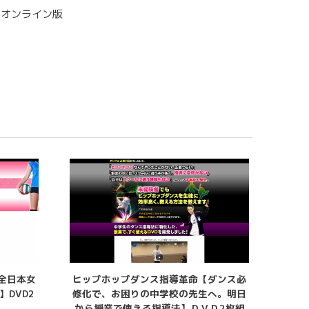
 オンライン版
全日本女
ヒップホップダンス指導革命【ダンス必
DVD2
修化で、お困りの中学校の先生へ。明日
から授業で使える指導法】ＤＶＤ2枚組