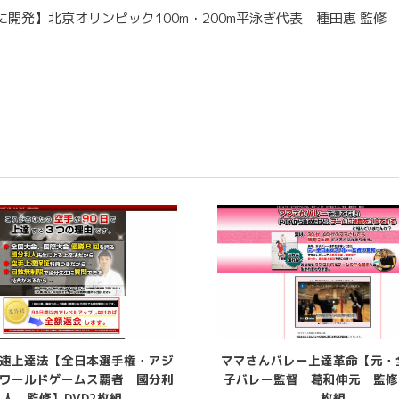
開発】北京オリンピック100m・200m平泳ぎ代表 種田恵 監修
速上達法【全日本選手権・アジ
ママさんバレー上達革命【元・
ワールドゲームス覇者 國分利
子バレー監督 葛和伸元 監修】
人 監修】DVD2枚組
枚組