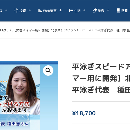
ス
投資
Web集客
生活
美容
学習
ログラム【女性スイマー用に開発】北京オリンピック100m・200m平泳ぎ代表 種田恵 
平泳ぎスピード
マー用に開発】北
平泳ぎ代表 種
¥
18,700