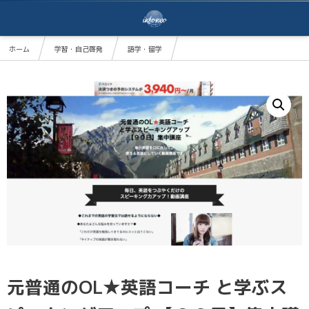
ホーム
学習・自己啓発
語学・留学
元普通のOL★英語コーチ と学ぶスピーキングアップ 【９０日】集中講座
元普通のOL★英語コーチ と学ぶス