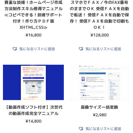
貴重な技術！ホームページ作成
スマホでＦＡＸ／今のFAX番号
方法制作スキル修得マニュアル
のままでＯＫ 受信ＦＡＸを自動
≪コピペできる！技術サポート
で転送！ 受信ＦＡＸを自動で保
付き！作り方ＰＤＦ版
存！ 受信ＦＡＸを自動で印刷も
XHTML,CSS≫
ＯＫ！
¥
16,800
¥
128,000
気になるリストに追加
気になるリストに追加
【動画作成ソフト付き】次世代
画像サイズ一括変換
の動画作成完全マニュアル
¥
2,980
¥
14,800
気になるリストに追加