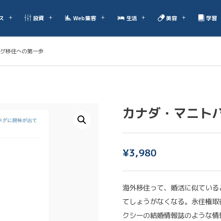
ス
投資
Web集客
生活
美容
学習
グ移住への第一歩
カナダ・マニト
¥
3,980
海外移住って、婚活に似ている
てしょうがなくなる。永住権取
クシーの結婚情報誌のような情