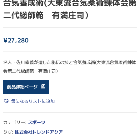
合気養成術(大東流合気柔術錬体会第
二代総師範 有満庄司）
¥
27,280
名人・佐川幸義が遺した秘伝の技と合気養成術(大東流合気柔術錬体
会第二代総師範 有満庄司）
商品詳細ページ
気になるリストに追加
カテゴリー:
スポーツ
タグ:
株式会社トレンドアクア