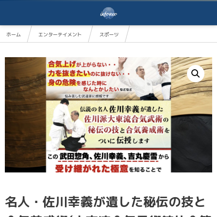
ホーム
エンターテイメント
スポーツ
名人・佐川幸義が遺した秘伝の技と合気養成術(大東流合気柔術錬体会第二代総師範 有満庄司）
名人・佐川幸義が遺した秘伝の技と