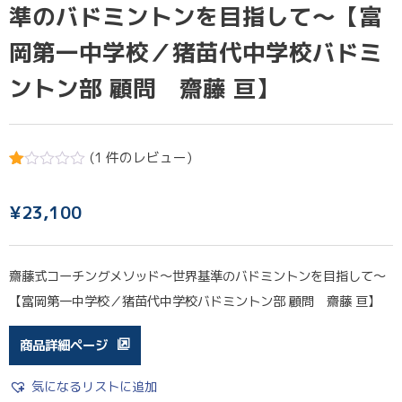
準のバドミントンを目指して～【富
岡第一中学校／猪苗代中学校バドミ
ントン部 顧問 齋藤 亘】
(
1
件のレビュー)
1
件
の
利
¥
23,100
用
者
評
価
齋藤式コーチングメソッド～世界基準のバドミントンを目指して～
に
基
【富岡第一中学校／猪苗代中学校バドミントン部 顧問 齋藤 亘】
づ
く
5
商品詳細ページ
段
階
評
気になるリストに追加
価