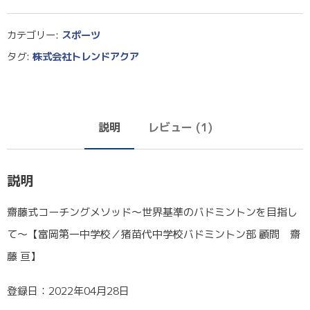
の
う
ち
カテゴリー:
スポーツ
、
1.
タグ:
株式会社トレンドアクア
00
点
説明
レビュー (1)
説明
齋藤式コーチングメソッド～世界基準のバドミントンを目指し
て～【富岡第一中学校／猪苗代中学校バドミントン部 顧問 齋
藤 亘】
登録日：2022年04月28日