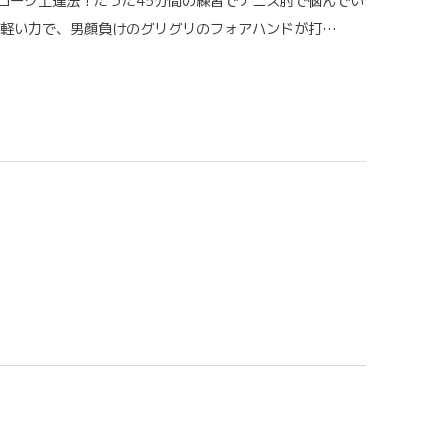
ローク上達法！たった45分間の練習でテニス肘で悩んでい
の軽い力で、男顔負けのグリグリのフォアハンドが打…