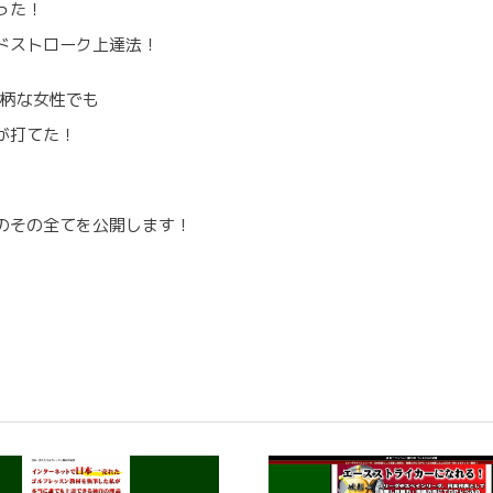
った！
ドストローク上達法！
小柄な女性でも
が打てた！
のその全てを公開します！