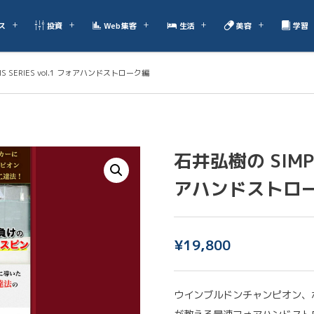
ス
投資
Web集客
生活
美容
学習
IS SERIES vol.1 フォアハンドストローク編
石井弘樹の SIMPLE
アハンドストロ
¥
19,800
ウインブルドンチャンピオン、