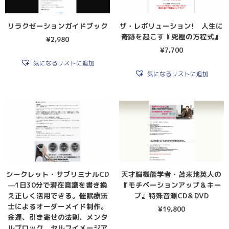
リラクゼーションガイドブック
ザ・レボリューション! 人生に
奇跡を起こす『究極の方程式』
¥
2,980
¥
7,700
気になるリストに追加
気になるリストに追加
シークレット・サブリミナルCD
天才脳機能学者・苫米地英人の
—1日30分で潜在意識を書き換
『モチベーションアップ＆キー
え正しく活用できる。催眠療法
プ』特殊音源CD＆DVD
士によるオーダーメイド制作。
¥
19,800
金運、引き寄せの法則、メンタ
ルブロック、セルフイメージア