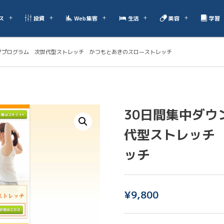
ス
投資
Web集客
生活
美容
学習
グプログラム 次世代型ストレッチ かつもとあきのスローストレッチ
30日間集中ダ
代型ストレッチ
ッチ
¥
9,800