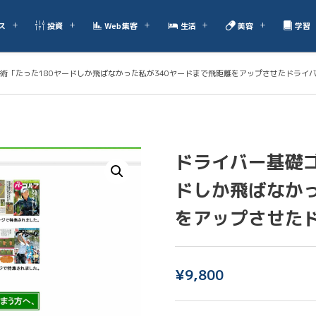
ス
投資
Web集客
生活
美容
学習
術「たった180ヤードしか飛ばなかった私が340ヤードまで飛距離をアップさせたドライ
ドライバー基礎ゴ
ドしか飛ばなかっ
をアップさせた
¥
9,800