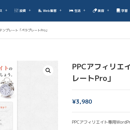
ス
投資
Web集客
生活
美容
学習
テンプレート「ペラプレートPro」
PPCアフィリエ
レートPro」
¥
3,980
PPCアフィリエイト専用WordP