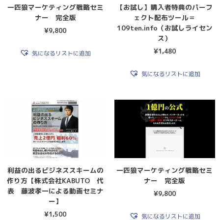
一匹狼マーケティング戦略セミ
【お試し】購入者特典のパーフ
ナー 完全版
ェクト配布ツール＝
109ten.info（お試しライセン
¥
9,800
ス）
¥
1,480
気になるリストに追加
気になるリストに追加
利益の出るビジネススキームの
一匹狼マーケティング戦略セミ
作り方【株式会社KABUTO 代
ナー 完全版
表 藤波孝一による動画セミナ
¥
9,800
ー】
¥
1,500
気になるリストに追加