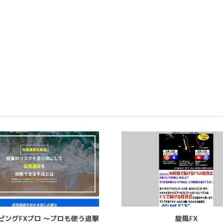
ピングFXプロ 〜プロも使う追撃
旋風FX