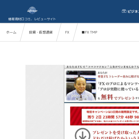
ビジネ
情報商材口コミ、レビューサイト
ホーム
投資・仮想通貨
FX
■FX TMP