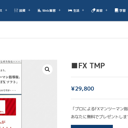
ス
投資
Web集客
生活
美容
学習
■FX TMP
¥
29,800
「プロによるFXマンツーマン
あなたに無料でプレゼントしま