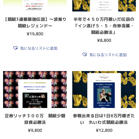
【競艇3連複最強伝説】〜波乗り
半年で４５０万円稼いだ伝説の
競艇レジェンド〜
「イン逃げ５・５・舟券流儀・
競艇必勝法」
¥
19,800
¥
8,800
気になるリストに追加
気になるリストに追加
豆券リッチ３００万 競艇少額
参戦出来る日は1日8万円稼ぎた
投資必勝法
い れいわ式競艇必勝法
¥
9,800
¥
12,800