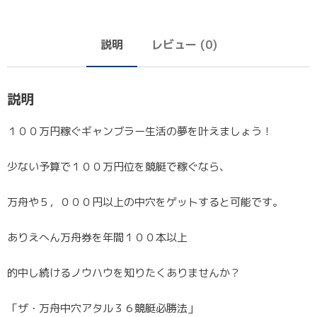
説明
レビュー (0)
説明
１００万円稼ぐギャンブラー生活の夢を叶えましょう！
少ない予算で１００万円位を競艇で稼ぐなら、
万舟や５，０００円以上の中穴をゲットすると可能です。
ありえへん万舟券を年間１００本以上
的中し続けるノウハウを知りたくありませんか？
「ザ・万舟中穴アタル３６競艇必勝法」