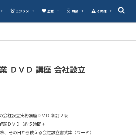
エンタメ
恋愛
娯楽
その他
業 ＤＶＤ 講座 会社設立
の会社設立実務講座ＤＶＤ 新訂２版
解説ＤＶＤ（約５時間＋
３枚、その日から使える会社設立書式集（ワード）