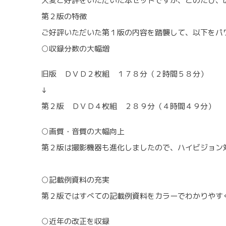
大変ご好評をいただいた本セットですが、このたび、
第２版の特徴
ご好評いただいた第１版の内容を踏襲して、以下をパ
○収録分数の大幅増
旧版 ＤＶＤ２枚組 １７８分（２時間５８分）
↓
第２版 ＤＶＤ４枚組 ２８９分（４時間４９分）
○画質・音質の大幅向上
第２版は撮影機器も進化しましたので、ハイビジョン
○記載例資料の充実
第２版ではすべての記載例資料をカラーでわかりやす
○近年の改正を収録