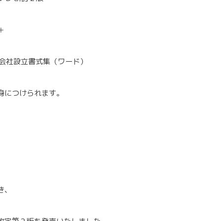
＋
る会社設立書式集（ワード）
身につけられます。
き、