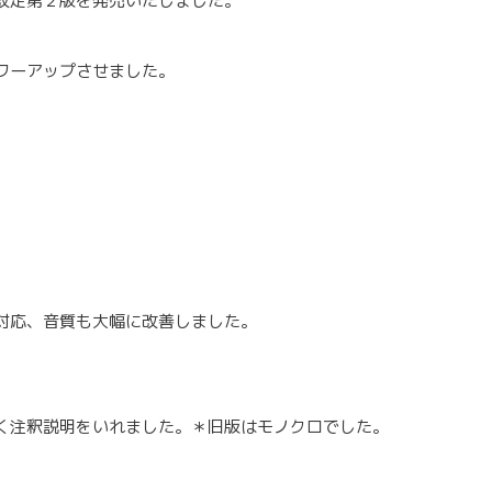
改定第２版を発売いたしました。
ワーアップさせました。
対応、音質も大幅に改善しました。
く注釈説明をいれました。＊旧版はモノクロでした。