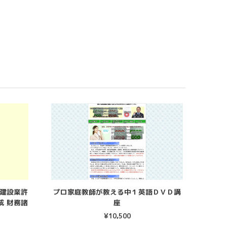
 建設業許
プロ家庭教師が教える中１英語ＤＶＤ講
成 財務諸
座
¥
10,500