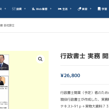
ス
投資
Web集客
生活
美容
学習
講座 会社設立
行政書士 実務 開
¥
26,800
行政書士開業（予定）者のため
現役行政書士が作成した、実務
テキスト91ｐ＋実物大資料７