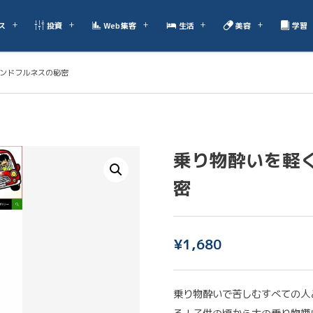
ス
投資
Web集客
生活
美容
学習
インドフルネスの秘密
乗り物酔いを軽く
密
¥
1,680
乗り物酔いで苦しむすべての人