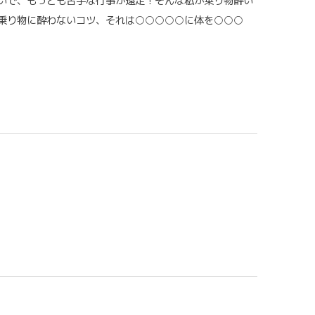
いで、もっとも苦手な行事が遠足！そんな私が乗り物酔い
乗り物に酔わないコツ、それは○○○○○に体を○○○