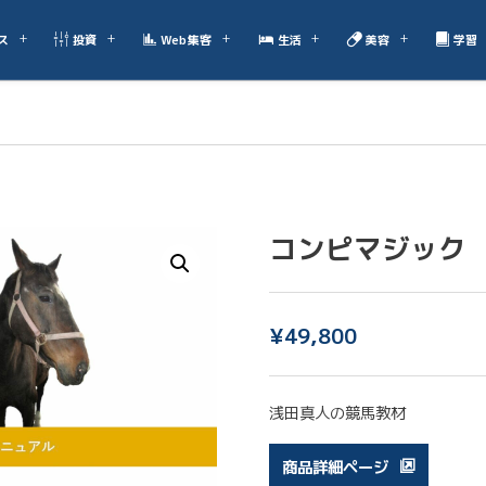
ス
投資
Web集客
生活
美容
学習
コンピマジック
¥
49,800
浅田真人の競馬教材
商品詳細ページ