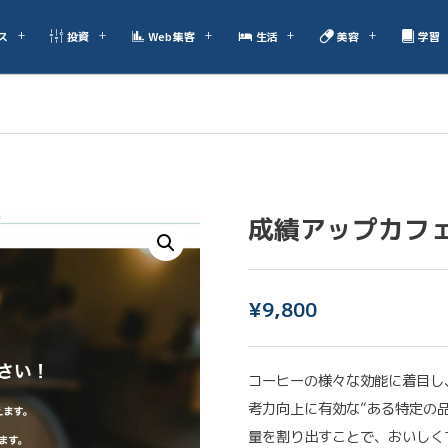
ス
投資
Web集客
生活
美容
学習
成績アップカフ
¥
9,800
コーヒーの様々な効能に着目し
考力向上に有効な”ある特定の
量を割り出すことで、おいしく