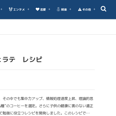
エンタメ
恋愛
娯楽
その他
ェラテ レシピ
、その中でも集中力アップ、情報処理速度上昇、理論的思
品種”のコーヒーを選定。さらに子供の健康に害のない適正
て勉強に役立つレシピを開発しました。このレシピで…