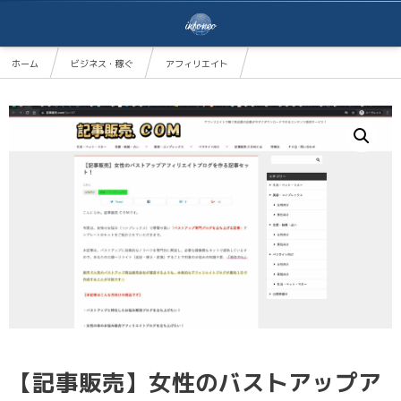
ホーム
ビジネス・稼ぐ
アフィリエイト
【記事販売】女性のバストアップアフィリエイトブログを作る記事セット！
【記事販売】女性のバストアップア