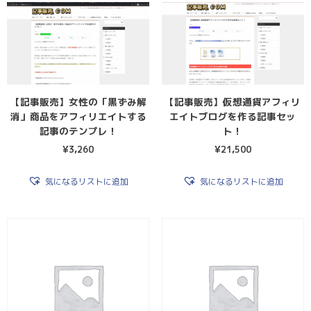
【記事販売】女性の「黒ずみ解
【記事販売】仮想通貨アフィリ
消」商品をアフィリエイトする
エイトブログを作る記事セッ
記事のテンプレ！
ト！
¥
3,260
¥
21,500
気になるリストに追加
気になるリストに追加