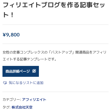
フィリエイトブログを作る記事セッ
ト！
¥
9,800
女性の定番コンプレックスの「バストアップ」関連商品をアフィリ
エイトする記事テンプレートです。
商品詳細ページ
気になるリストに追加
カテゴリー:
アフィリエイト
タグ:
株式会社天空