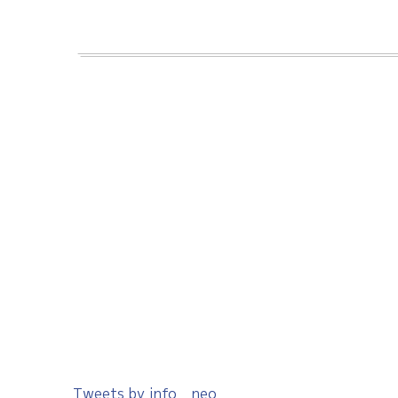
Tweets by info__neo