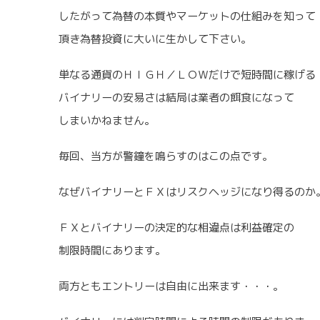
したがって為替の本質やマーケットの仕組みを知って
頂き為替投資に大いに生かして下さい。
単なる通貨のＨＩＧＨ／ＬＯＷだけで短時間に稼げる
バイナリーの安易さは結局は業者の餌食になって
しまいかねません。
毎回、当方が警鐘を鳴らすのはこの点です。
なぜバイナリーとＦＸはリスクヘッジになり得るのか
ＦＸとバイナリーの決定的な相違点は利益確定の
制限時間にあります。
両方ともエントリーは自由に出来ます・・・。