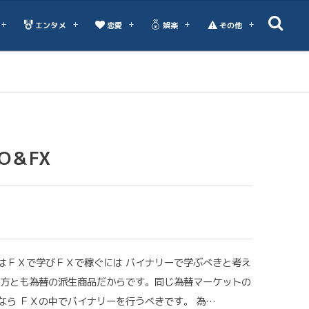
エンタメ
恋愛
娯楽
その他
O＆FX
はＦＸで学びＦＸで稼ぐには バイナリーで学ぶべきと考え
両方とも為替の派生商品だからです。同じ為替マーケットの
なら ＦＸの中でバイナリーを行うべきです。 為…