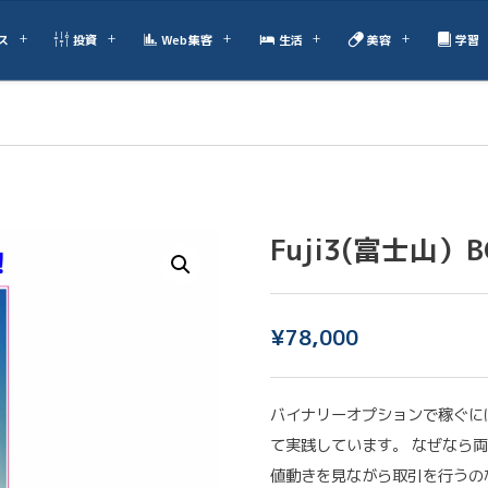
ス
投資
Web集客
生活
美容
学習
Fuji3(富士山）B
¥
78,000
バイナリーオプションで稼ぐに
て実践しています。 なぜなら
値動きを見ながら取引を行うの