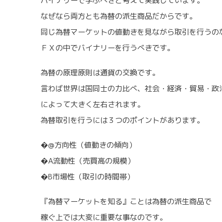
バイナリーで学ぶべきと考えて実践しています。
なぜなら両方とも為替の派生商品だからです。
同じ為替マーケットの値動きを見ながら取引を行うの
ＦＸの中でバイナリーを行うべきです。
為替の原理原則は通貨の交換です。
言わば世界は国同士の力比べ、社会・経済・貿易・政
によって大きく左右されます。
為替取引を行うには３つのポイントがあります。
�@方向性（値動きの傾向）
�A流動性（売買高の規模）
�B市場性（取引の時間帯）
『為替マーケットを知る』ことは為替の派生商品で
稼ぐ上では大変に重要な事なのです。