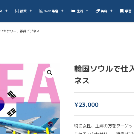
ス
投資
Web集客
生活
美容
学習
クセサリー、雑貨ビジネス
韓国ソウルで仕
ネス
¥
23,000
特に女性、主婦の方をターゲッ