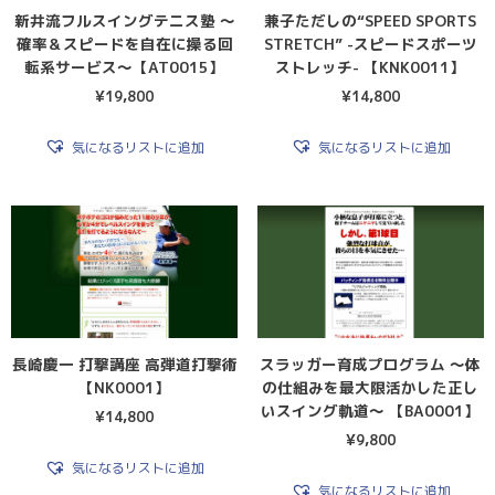
新井流フルスイングテニス塾 〜
兼子ただしの“SPEED SPORTS
確率＆スピードを自在に操る回
STRETCH” -スピードスポーツ
転系サービス〜【AT0015】
ストレッチ- 【KNK0011】
¥
19,800
¥
14,800
気になるリストに追加
気になるリストに追加
長崎慶一 打撃講座 高弾道打撃術
スラッガー育成プログラム 〜体
【NK0001】
の仕組みを最大限活かした正し
いスイング軌道〜 【BA0001】
¥
14,800
¥
9,800
気になるリストに追加
気になるリストに追加