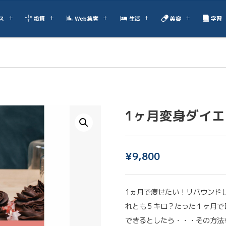
ス
投資
Web集客
生活
美容
学習
1ヶ月変身ダイエ
¥
9,800
1ヵ月で痩せたい！リバウンド
れとも５キロ？たった１ヶ月で
できるとしたら・・・その方法