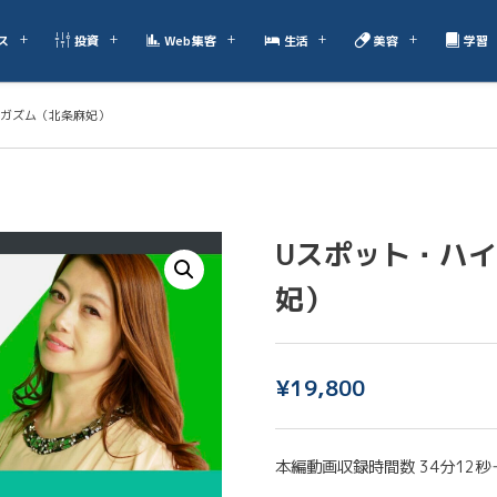
ス
投資
Web集客
生活
美容
学習
ーガズム（北条麻妃）
Uスポット・ハイ
妃）
¥
19,800
本編動画収録時間数 34分12秒