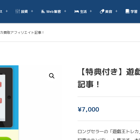
ス
投資
Web集客
生活
美容
学習
カ買取アフィリエイト記事！
【特典付き】遊
記事！
¥
7,000
ロングセラーの「遊戯王トレカ