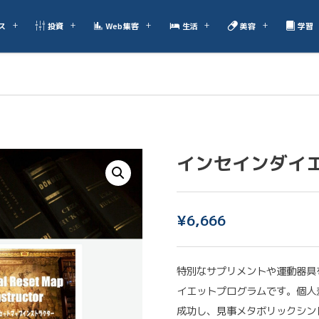
ス
投資
Web集客
生活
美容
学習
インセインダイ
¥
6,666
特別なサプリメントや運動器具
イエットプログラムです。個人
成功し、見事メタボリックシン