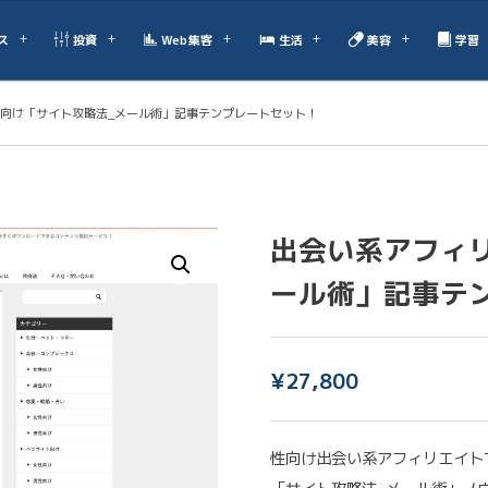
ス
投資
Web集客
生活
美容
学習
向け「サイト攻略法_メール術」記事テンプレートセット！
出会い系アフィ
ール術」記事テ
¥
27,800
性向け出会い系アフィリエイト