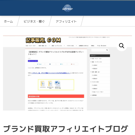
ホーム
ビジネス・稼ぐ
アフィリエイト
ブランド買取アフィリエイトブログを作る記事テンプレートセット！
ブランド買取アフィリエイトブログ