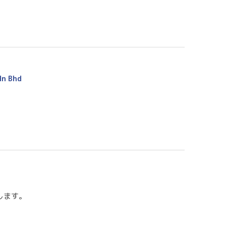
dn Bhd
します。