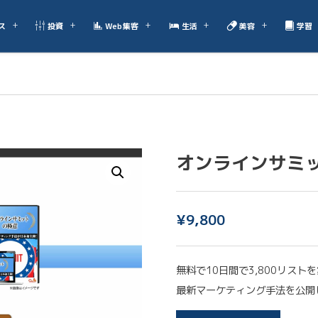
ス
投資
Web集客
生活
美容
学習
オンラインサミ
¥
9,800
無料で10日間で3,800リス
最新マーケティング手法を公開