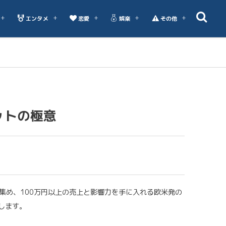
エンタメ
恋愛
娯楽
その他
ットの極意
トを集め、100万円以上の売上と影響力を手に入れる欧米発の
します。