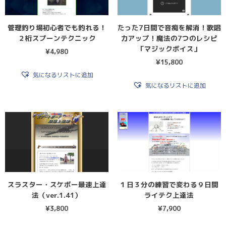
管理釣り場初心者でも釣れる！
たった7日間で音痴を解消！歌唱
２桁スプーンテクニック
力アップ！魔法の7つのレシピ
「マジックボイス」
¥
4,980
¥
15,800
気になるリストに追加
気になるリストに追加
スラスター・スケボー最速上達
１日３分の練習で変わる９日間
法（ver.1.41）
ライテク上達法
¥
3,800
¥
7,900